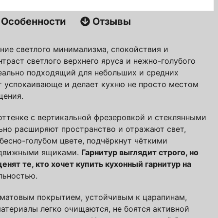
Особенности
Отзывы
е! Подождите!
ие светлого минимализма, спокойствия и
траст светлого верхнего яруса и нежно-голубого
атно
деально подходящий для небольших и средних
авторских кухонь ПавМа,
т успокаивающе и делает кухню не просто местом
ых в 2026 году
щения.
оттенке с вертикальной фрезеровкой и стеклянными
Вам выслать?
ьно расширяют пространство и отражают свет,
ебесно-голубом цвете, подчёркнут чёткими
ыдвижными ящиками.
Гарнитур выглядит строго, но
енят те, кто хочет купить кухонный гарнитур на
льностью.
 матовым покрытием, устойчивым к царапинам,
материалы легко очищаются, не боятся активной