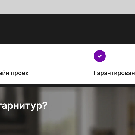
айн проект
Гарантирова
гарнитур?