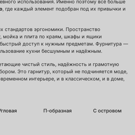
невного использования. Именно поэтому всё больше
о
, где каждый элемент подобран под их привычки и
учить файл сейчас
с
политикой обработки ПДн
и даю
согласие
ых стандартов эргономики. Пространство
у, мойка и плита по краям, шкафы и ящики
 быстрый доступ к нужным предметам. Фурнитура —
пользование кухни бесшумным и надёжным.
четающие чистый стиль, надёжность и грамотную
ором. Это гарнитур, который не подчиняется моде,
овременном интерьере, и в классическом, и в доме,
Угловая
П-образная
С островом