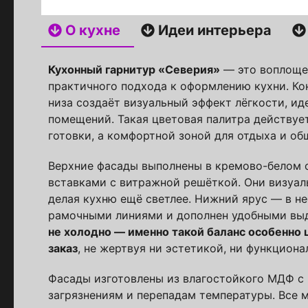
О кухне
Идеи интерьера
Стойт
Кухонный гарнитур «Северия»
— это воплощен
практичного подхода к оформлению кухни. Кон
Скачайте беспл
низа создаёт визуальный эффект лёгкости, и
Каталог 
помещений. Такая цветовая палитра действуе
популярн
готовки, а комфортной зоной для отдыха и об
Верхние фасады выполнены в кремово-белом 
Выберите куда 
вставками с витражной решёткой. Они визуал
делая кухню ещё светлее. Нижний ярус — в н
рамочными линиями и дополнен удобными в
не холодно — именно такой баланс особенно ц
заказ
, не жертвуя ни эстетикой, ни функциона
Фасады изготовлены из влагостойкого МДФ с
загрязнениям и перепадам температуры. Все 