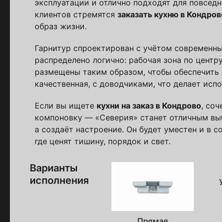
эксплуатации и отлично подходят для повсед
клиентов стремятся
заказать кухню в Кондров
Пол
образ жизни.
Я ознакомлен(а) 
Гарнитур спроектирован с учётом современн
на обработку ПДн
распределено логично: рабочая зона по центр
размещены таким образом, чтобы обеспечить
качественная, с доводчиками, что делает ис
Если вы ищете
кухни на заказ в Кондрово
, со
компоновку — «Северия» станет отличным выб
а создаёт настроение. Он будет уместен и в с
где ценят тишину, порядок и свет.
Варианты
исполнения
Прямая