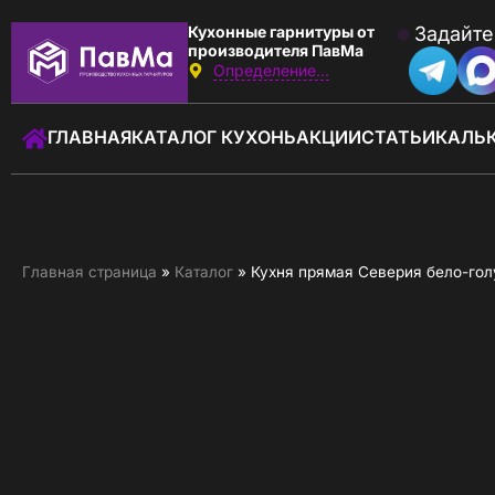
Кухонные гарнитуры от
Задайте
производителя ПавМа
Определение...
Звоните:
с 09:00 до 18:00
ГЛАВНАЯ
КАТАЛОГ КУХОНЬ
АКЦИИ
СТАТЬИ
КАЛЬ
+7 (930) 037-01-01
Заказать звонок
ГЛАВНАЯ
Главная страница
»
Каталог
»
Кухня прямая Северия бело-гол
КАТАЛОГ КУХОНЬ
КАЛЬКУЛЯТОР КУХНИ
АКЦИИ
О КОМПАНИИ