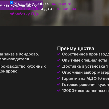
Я ознакомлен(а) с
политикой
учить консультацию
обработки ПДн
и даю
согласие на
обработку ПДн
Преимущества
а заказ в Кондрово.
Собственное производ
производителя
Опытные специалисты
роизводство кухонных
Доставка и установка 1
 Кондрово
Огромный выбор мате
Гарантия на МДФ 10 ле
Готовые решения кухон
12000+ выполненных п