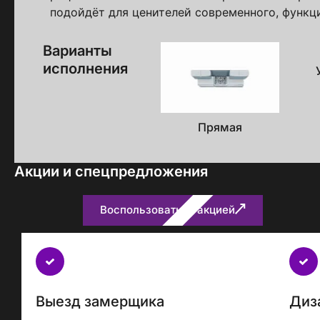
подойдёт для ценителей современного, функци
Варианты
исполнения
Прямая
Акции и спецпредложения
Воспользоваться акцией
Бесплатно
с
каждым
проектом
Выезд замерщика
Диз