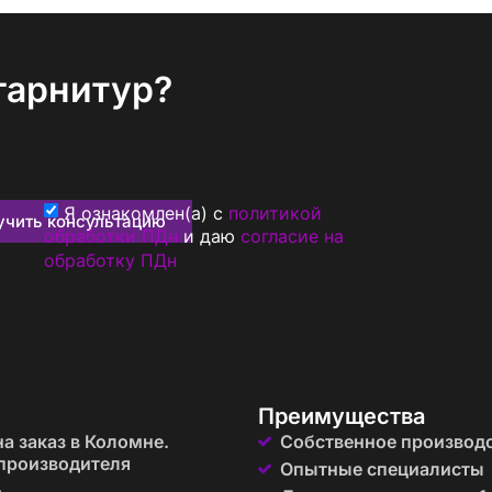
гарнитур?
Я ознакомлен(а) с
политикой
учить консультацию
обработки ПДн
и даю
согласие на
обработку ПДн
Преимущества
а заказ в Коломне.
Собственное производ
производителя
Опытные специалисты