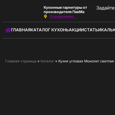
Кухонные гарнитуры от
Задайте
производителя ПавМа
Определение...
Звоните:
с 10:00 до 22:00
ГЛАВНАЯ
КАТАЛОГ КУХОНЬ
АКЦИИ
СТАТЬИ
КАЛЬ
+7 (930) 037-01-01
Заказать звонок
ГЛАВНАЯ
Главная страница
»
Каталог
»
Кухня угловая Монолит светлая
КАТАЛОГ КУХОНЬ
КАЛЬКУЛЯТОР КУХНИ
АКЦИИ
О КОМПАНИИ