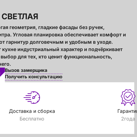
 СВЕТЛАЯ
гая геометрия, гладкие фасады без ручек,
итра. Угловая планировка обеспечивает комфорт и
т гарнитур долговечным и удобным в уходе.
т кухне индустриальный характер и подчёркивает
ыбор для тех, кто ценит функциональность,
него.
Вызов замерщика
Получить консультацию
Доставка и сборка
Гаранти
е! Подождите!
Бесплатно
2года
атно