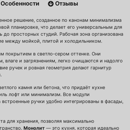
Особенности
Отзывы
авторских кухонь ПавМа,
ых в 2026 году
нное решение, созданное по канонам минимализма
овой планировке, что делает его универсальным для
Вам выслать?
ь до просторных студий. Рабочая зона организована
ие между мойкой, плитой и холодильником.
м покрытием в светло-сером оттенке. Они
, влаге и загрязнениям, легко очищаются и надолго
вие ручек и ровная геометрия делают гарнитур
.
етлого камня или бетона, что придаёт кухне
иль лофт или минимализм. Все модули
учить файл сейчас
 встроенные ручки удобно интегрированы в фасады,
с
политикой обработки ПДн
и даю
согласие
та для хранения, позволяя максимально
транство.
Монолит
— это кухня, которая идеально