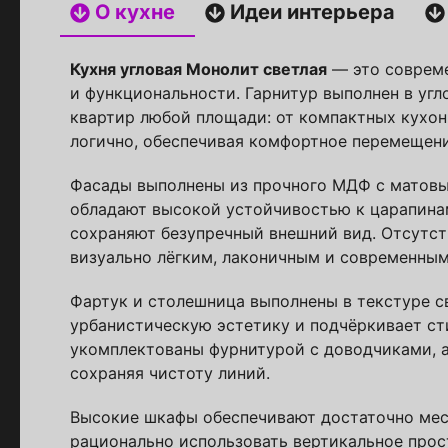
О кухне
Идеи интерьера
Каталог 
популярн
Кухня угловая Монолит светлая
— это совреме
и функциональности. Гарнитур выполнен в угл
Выберите куда 
квартир любой площади: от компактных кухон
логично, обеспечивая комфортное перемещен
Фасады выполнены из прочного МДФ с матовы
обладают высокой устойчивостью к царапинам
сохраняют безупречный внешний вид. Отсутст
визуально лёгким, лаконичным и современным
Фартук и столешница выполнены в текстуре св
урбанистическую эстетику и подчёркивает ст
Пол
укомплектованы фурнитурой с доводчиками, а
сохраняя чистоту линий.
Я ознакомлен(а) 
Высокие шкафы обеспечивают достаточно мес
на обработку ПДн
рационально использовать вертикальное прос