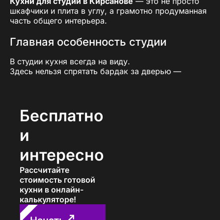
Кухни для студии в Кирсанове
— это не просто
шкафчики и плита в углу, а грамотно продуманная
часть общего интерьера.
Главная особенность студии
В студии кухня всегда на виду.
Здесь нельзя спрятать бардак за дверью —
порядок и стиль должны быть продуманы заранее.
Поэтому при заказе
кухни для студии
важно
учесть три ключевых момента:
Бесплатно
максимальная компактность и эргономика;
и
грамотное зонирование — чтобы кухня «не
спорила» с жилой зоной;
интересно
дизайн, который гармонично впишется в
общее пространство.
Рассчитайте
стоимость готовой
Почему готовый гарнитур не
кухни в онлайн-
подходит
калькуляторе!
Многие пытаются сэкономить и покупают