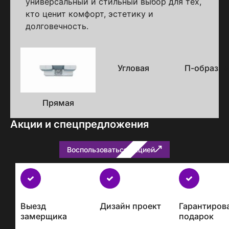
универсальный и стильный выбор для тех,
кто ценит комфорт, эстетику и
долговечность.
Варианты
исполнения
Угловая
П-образна
Прямая
Акции и спецпредложения
Воспользоваться акцией
Бесплатно
с
каждым
Выезд
Дизайн проект
Гарантиров
проектом
замерщика
подарок