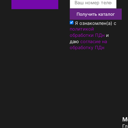
Получить каталог
Я ознакомлен(а) с
политикой
обработки ПДн
и
даю
согласие на
обработку ПДн
М
Гл