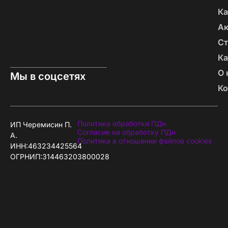
Ка
А
Ст
Ка
О 
Мы в соцсетях
Ко
Политика обработки ПДн
ИП Черемисин П.
Согласие на обработку ПДн
А.
Политика в отношении файлов cookies
ИНН:463234425564
ОГРНИП:314463203800028