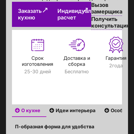
Вызов
Заказать
Индивидуальный
замерщика
кухню
расчет
Получить
консультацию
Срок
Доставка и
Гарантия
изготовления
сборка
2года
25-30 дней
Бесплатно
О кухне
Идеи интерьера
Особенн
П-образная форма для удобства