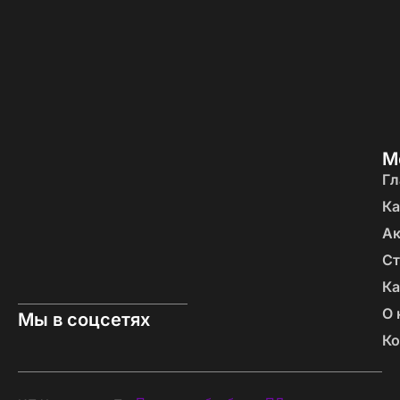
М
Гл
Ка
А
Ст
Ка
О 
Мы в соцсетях
Ко