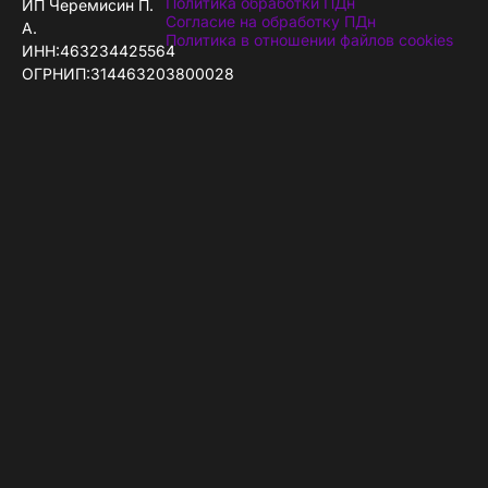
Политика обработки ПДн
ИП Черемисин П.
Согласие на обработку ПДн
А.
Политика в отношении файлов cookies
ИНН:463234425564
ОГРНИП:314463203800028