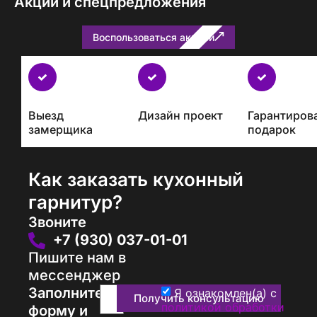
Акции и спецпредложения
Воспользоваться акцией
Бесплатно
с
каждым
Выезд
Дизайн проект
Гарантиров
проектом
замерщика
подарок
Как заказать кухонный
гарнитур?
Звоните
+7 (930) 037-01-01
Пишите нам в
мессенджер
Заполните
Я ознакомлен(а) с
Получить консультацию
политикой обработки
форму и