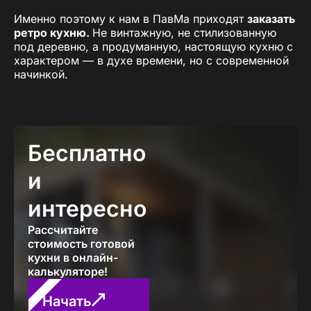
Именно поэтому к нам в ПавМа приходят
заказать
ретро кухню.
Не винтажную, не стилизованную
под деревню, а продуманную, настоящую кухню с
характером — в духе времени, но с современной
начинкой.
Что такое ретро-дизайн кухни?
Это кухня, в которой:
Бесплатно
нет острых углов и агрессивного блеска
есть
формы, переклички
, симметрия и
и
баланс
каждая деталь продумана: от ручек до
интересно
карнизов
цвет
играет важнейшую роль — не “чтобы
Рассчитайте
было красиво”, а чтобы “создавать
стоимость готовой
атмосферу”
кухни в онлайн-
Такие кухни подойдут тем, кто:
калькуляторе!
ценит
визуальное тепло
, а не хай-тек и
Начать