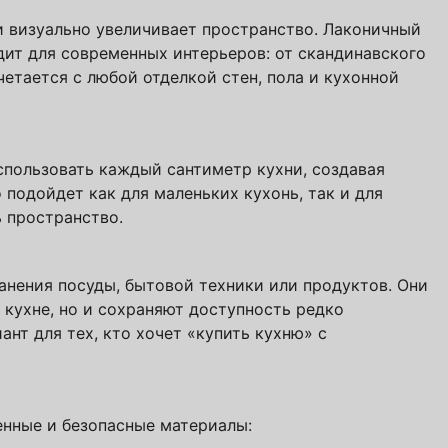
и визуально увеличивает пространство. Лаконичный
е! Подождите!
дит для современных интерьеров: от скандинавского
четается с любой отделкой стен, пола и кухонной
атно
авторских кухонь ПавМа,
ых в 2026 году
спользовать каждый сантиметр кухни, создавая
 подойдет как для маленьких кухонь, так и для
 пространство.
Вам выслать?
анения посуды, бытовой техники или продуктов. Они
 кухне, но и сохраняют доступность редко
нт для тех, кто хочет «купить кухню» с
нные и безопасные материалы: