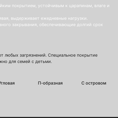
учить файл сейчас
йким покрытием, устойчивым к царапинам, влаге и
с
политикой обработки ПДн
и даю
согласие
ивая, выдерживает ежедневные нагрузки.
вного закрывания, обеспечивающие долгий срок
от любых загрязнений. Специальное покрытие
жно для семей с детьми.
Угловая
П-образная
С островом