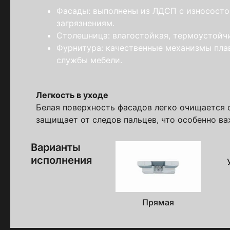
Пол
Фасады: выполнены из ЛДСП с износосто
загрязнениям.
Я ознакомлен(а) 
Столешница: влагостойкая, термоустойч
на обработку ПДн
Фурнитура: качественные механизмы пла
службы мебели.
Легкость в уходе
Белая поверхность фасадов легко очищается 
защищает от следов пальцев, что особенно ва
Варианты
исполнения
Прямая