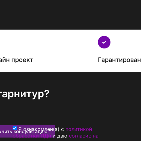
айн проект
Гарантирова
гарнитур?
Я ознакомлен(а) с
политикой
учить консультацию
обработки ПДн
и даю
согласие на