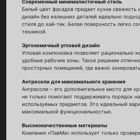
Современный минималистичный стиль
Белый цвет фасадов придает кухне свежесть 
Стойт
дизайн без излишних деталей идеально подхо
стиля до хай-тек. Белая поверхность легко со
техникой.
Скачайте беспл
Каталог 
Эргономичный угловой дизайн
популярн
Угловая компоновка позволяет рационально и
удобные рабочие зоны. Такое решение отлично
просторных помещений, где важно зонировать
Выберите куда 
Антресоли для максимального хранения
Антресоли – это дополнительное место для хр
не только помогают поддерживать порядок на
используемых предметов. Это идеальный вариа
максимальной функциональностью.
Высококачественные материалы
Компания «ПавМа» использует только провере