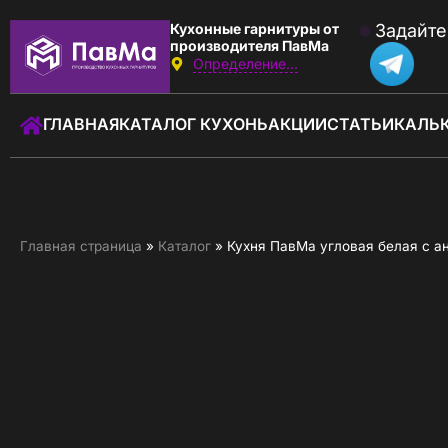
Кухонные гарнитуры от
Задайте
производителя ПавМа
Определение...
Звоните:
с 09:00 до 18:00
ГЛАВНАЯ
КАТАЛОГ КУХОНЬ
АКЦИИ
СТАТЬИ
КАЛЬ
+7 (930) 762-01-01
Заказать звонок
ГЛАВНАЯ
Главная страница
»
Каталог
»
Кухня ПавМа угловая белая с а
КАТАЛОГ КУХОНЬ
КАЛЬКУЛЯТОР КУХНИ
АКЦИИ
О КОМПАНИИ