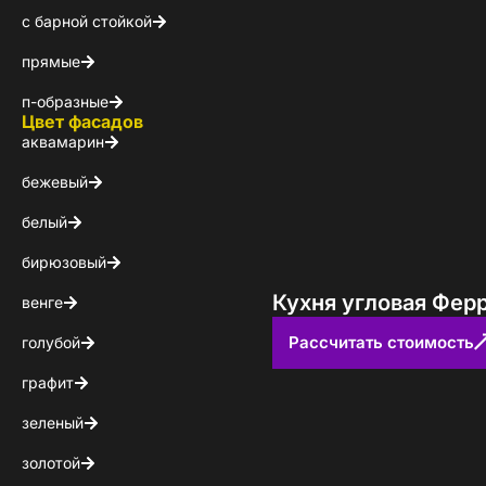
с барной стойкой
КОНТАКТЫ
прямые
БЛОГ
п-образные
Цвет фасадов
аквамарин
бежевый
белый
бирюзовый
Кухня угловая Фер
венге
Рассчитать стоимость
голубой
графит
зеленый
золотой