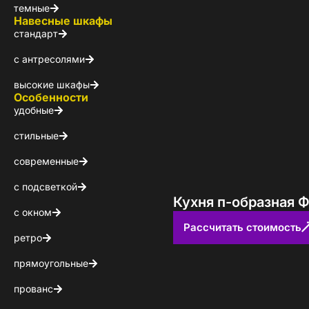
темные
Навесные шкафы
стандарт
с антресолями
высокие шкафы
Особенности
удобные
Стойт
стильные
современные
Скачайте беспл
Каталог 
с подсветкой
Кухня п-образная Ф
с окном
популярн
Рассчитать стоимость
ретро
Выберите куда 
прямоугольные
прованс