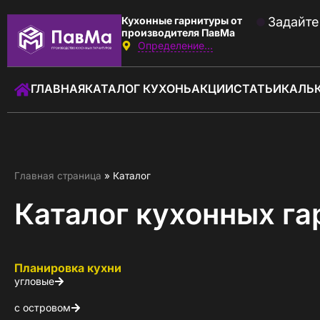
Кухонные гарнитуры от
Задайте
производителя ПавМа
Определение...
Звоните:
с 09:00 до 18:00
ГЛАВНАЯ
КАТАЛОГ КУХОНЬ
АКЦИИ
СТАТЬИ
КАЛЬ
+7 (930) 762-01-01
Заказать звонок
ГЛАВНАЯ
Главная страница
»
Каталог
КАТАЛОГ КУХОНЬ
Каталог кухонных га
КАЛЬКУЛЯТОР КУХНИ
АКЦИИ
Планировка кухни
угловые
О КОМПАНИИ
с островом