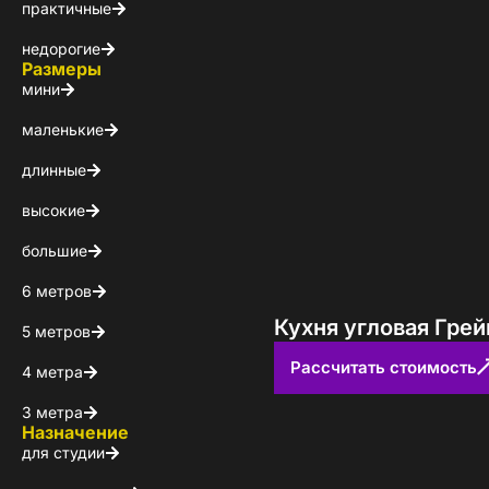
практичные
недорогие
Размеры
мини
маленькие
Пол
длинные
высокие
Я ознакомлен(а) 
на обработку ПДн
большие
6 метров
Кухня угловая Грей
5 метров
Рассчитать стоимость
4 метра
3 метра
Назначение
для студии