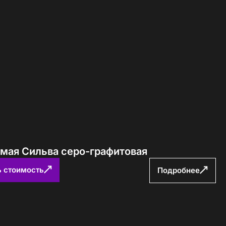
ямая Сильва серо-графитовая
ь стоимость
Подробнее