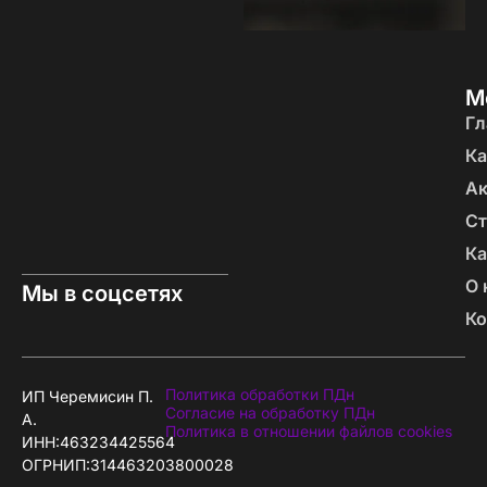
М
Гл
Ка
А
Ст
Ка
О 
Мы в соцсетях
Ко
Политика обработки ПДн
ИП Черемисин П.
Согласие на обработку ПДн
А.
Политика в отношении файлов cookies
ИНН:463234425564
ОГРНИП:314463203800028