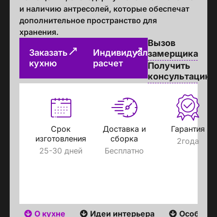
и наличию антресолей, которые обеспечат
дополнительное пространство для
хранения.
Вызов
Заказать
Индивидуальный
замерщика
кухню
расчет
Получить
консультацию
Срок
Доставка и
Гарантия
изготовления
сборка
2года
25-30 дней
Бесплатно
О кухне
Идеи интерьера
Особенн