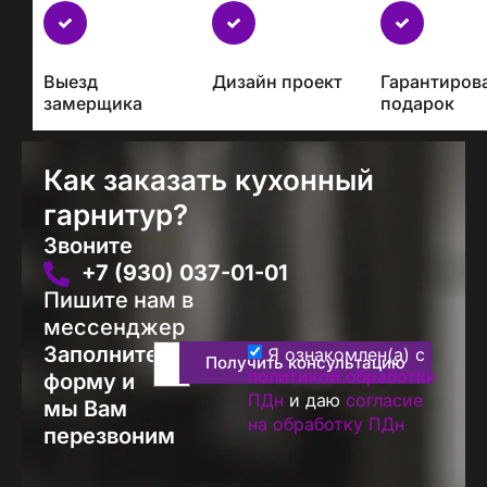
Бесплатно
с
каждым
Выезд
Дизайн проект
Гарантиров
проектом
замерщика
подарок
Как заказать кухонный
гарнитур?
Звоните
+7 (930) 037-01-01
Пишите нам в
мессенджер
Заполните
Я ознакомлен(а) с
Получить консультацию
политикой обработки
форму и
ПДн
и даю
согласие
мы Вам
на обработку ПДн
перезвоним