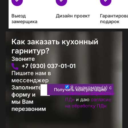
с
каждым
Выезд
Дизайн проект
Гарантиров
проектом
замерщика
подарок
Как заказать кухонный
гарнитур?
Звоните
+7 (930) 037-01-01
Пишите нам в
мессенджер
Заполните
Я ознакомлен(а) с
Получить консультацию
политикой обработки
форму и
ПДн
и даю
согласие
мы Вам
на обработку ПДн
перезвоним