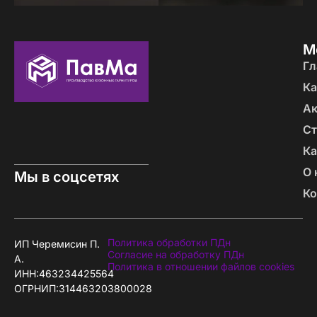
М
Гл
Ка
А
Ст
Ка
О 
Мы в соцсетях
Ко
Политика обработки ПДн
ИП Черемисин П.
Согласие на обработку ПДн
А.
Политика в отношении файлов cookies
ИНН:463234425564
ОГРНИП:314463203800028