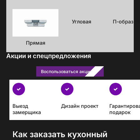
Варианты
исполнения
Угловая
П-образна
Прямая
Акции и спецпредложения
Воспользоваться акцией
Бесплатно
с
каждым
Выезд
Дизайн проект
Гарантиров
проектом
замерщика
подарок
Как заказать кухонный