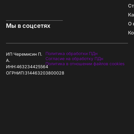
Ст
Ка
О 
Мы в соцсетях
Ко
Политика обработки ПДн
ИП Черемисин П.
Согласие на обработку ПДн
А.
Политика в отношении файлов cookies
ИНН:463234425564
ОГРНИП:314463203800028