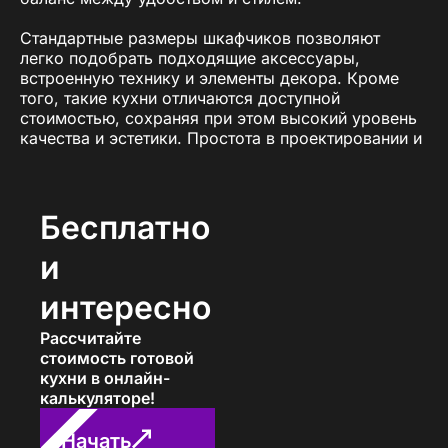
Стандартные размеры шкафчиков позволяют
легко подобрать подходящие аксессуары,
встроенную технику и элементы декора. Кроме
того, такие кухни отличаются доступной
стоимостью, сохраняя при этом высокий уровень
качества и эстетики. Простота в проектировании и
универсальность делают их отличным выбором
для большинства клиентов.
Компания «ПавМа» предлагает широкий
Бесплатно
ассортимент кухонь со стандартными размерами
шкафчиков, выполненных из качественных
и
материалов. Мы разрабатываем индивидуальные
проекты, чтобы каждая кухня отражала ваш стиль
интересно
и отвечала всем требованиям комфорта и
практичности.
Рассчитайте
стоимость готовой
Преимущества кухонь с
кухни в онлайн-
калькуляторе!
стандартными размерами
шкафчиков
Начать