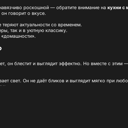
ненавязчиво роскошной — обратите внимание на
кухни с
 он говорит о вкусе.
е теряют актуальности со временем.
ры, так и в уютную классику.
и «домашности».
?
т, он блестит и выглядит эффектно. Но вместе с этим —
ывает свет. Он не даёт бликов и выглядит мягко при лю
ду».
р — эстетика в деталях
го? Во-первых, ощущение поверхности: матовая текстур
е», даже если кухня выполнена в лаконичном дизайне.