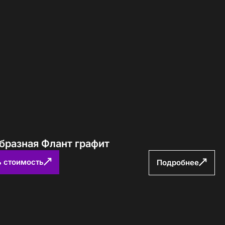
бразная Флант графит
ь стоимость
Подробнее