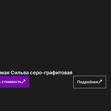
ямая Сильва серо-графитовая
ь стоимость
Подробнее