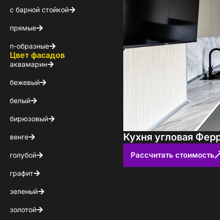
с барной стойкой
КОНТАКТЫ
прямые
БЛОГ
п-образные
Цвет фасадов
аквамарин
бежевый
белый
бирюзовый
Кухня угловая Фер
венге
Рассчитать стоимость
голубой
графит
зеленый
золотой