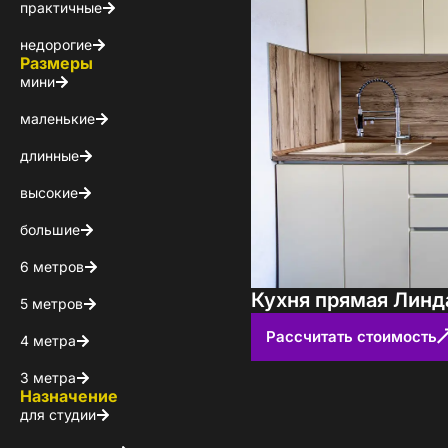
Каталог 
практичные
недорогие
популярн
Размеры
мини
Выберите куда 
маленькие
длинные
высокие
большие
6 метров
Кухня прямая Линд
5 метров
Пол
Рассчитать стоимость
4 метра
3 метра
Я ознакомлен(а) 
Назначение
на обработку ПДн
для студии