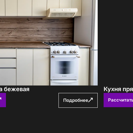
авторских кухонь ПавМа,
ых в 2026 году
Вам выслать?
а бежевая
Кухня пр
учить файл сейчас
Рассчитат
Подробнее
с
политикой обработки ПДн
и даю
согласие