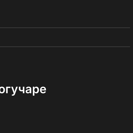
огучаре