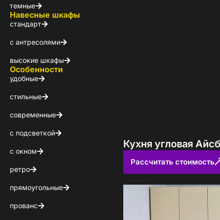
темные
Навесные шкафы
стандарт
с антресолями
высокие шкафы
Особенности
удобные
стильные
современные
с подсветкой
Кухня угловая Айс
с окном
Рассчитать стоимость
ретро
Стойт
прямоугольные
прованс
Скачайте беспл