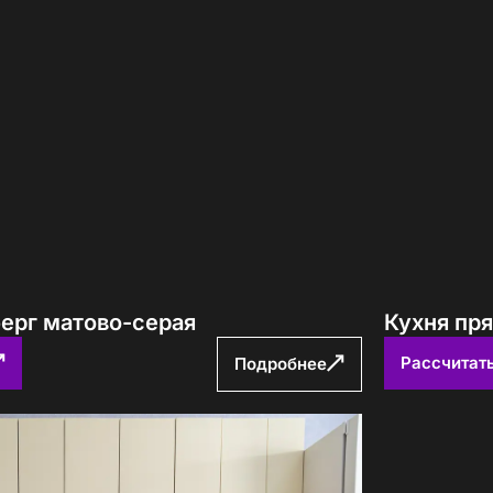
берг матово-серая
Кухня пр
Рассчитат
Подробнее
е! Подождите!
атно