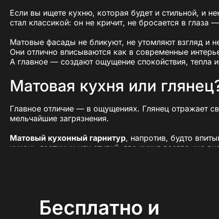
Если вы ищете кухню, которая будет и стильной, и 
стал классикой: он не кричит, не бросается в глаза —
Матовые фасады не бликуют, не утомляют взгляд и н
Они отлично вписываются как в современные интерье
А главное — создают ощущение спокойствия, тепла 
Матовая кухня или глянец
Главное отличие — в ощущениях. Глянец отражает све
мельчайшие загрязнения.
Матовый кухонный гарнитур
, напротив, будто впит
кухонь-гостиных или студий, где кухня всегда «на ви
Матовый кухонный гарниту
Что отличает
матовый кухонный гарнитур
от обычно
Бесплатно и
визуальная глубина — такие фасады выглядят «дорож