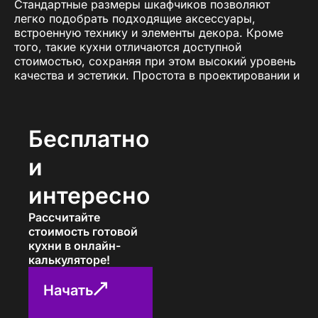
Стандартные размеры шкафчиков позволяют
легко подобрать подходящие аксессуары,
встроенную технику и элементы декора. Кроме
того, такие кухни отличаются доступной
стоимостью, сохраняя при этом высокий уровень
качества и эстетики. Простота в проектировании и
универсальность делают их отличным выбором
для большинства клиентов.
Компания «ПавМа» предлагает широкий
Бесплатно
ассортимент кухонь со стандартными размерами
шкафчиков, выполненных из качественных
и
материалов. Мы разрабатываем индивидуальные
проекты, чтобы каждая кухня отражала ваш стиль
интересно
и отвечала всем требованиям комфорта и
практичности.
Рассчитайте
стоимость готовой
Преимущества кухонь с
кухни в онлайн-
калькуляторе!
стандартными размерами
шкафчиков
Начать