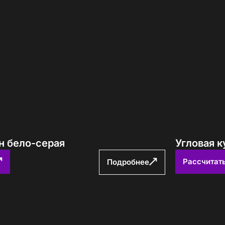
н бело-серая
Угловая к
Рассчитат
Подробнее
е! Подождите!
атно