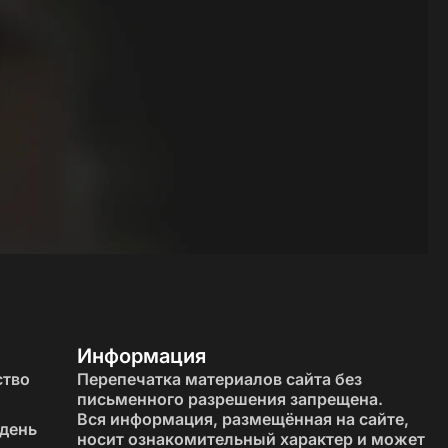
й квартире — вдруг стать «грязно-зелёным» или
нной техникой. Хорошо работает в минимализме и
еров в эко-стиле, неоклассике, сканди.
мнем. Отлично смотрится на нижнем уровне
материалами.
 не просто “серый”, а
ваш оттенок серого
, с учётом:
Информация
ство
Перепечатка материалов сайта без
письменного разрешения запрещена.
Вся информация, размещённая на сайте,
 день
носит ознакомительный характер и может