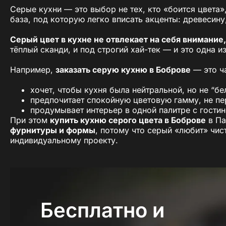
Серые кухни — это выбор не тех, кто «боится цвета»,
база, под которую легко вписать акценты: древесину
Серый цвет в кухне не отвлекает на себя внимание
тёплый сканди, и под строгий хай-тек — и это одна и
Например,
заказать серую кухню в Боброве
— это ча
хочет, чтобы кухня была нейтральной, но не “б
предпочитает спокойную цветовую гамму, не п
продумывает интерьер в одной палитре с гостино
При этом
купить кухню серого цвета в Боброве
в Па
фурнитуры и формы
, потому что серый «любит» чис
индивидуальному проекту.
Серый — не компромисс. Это фундамент, который мо
кухню в ПавМа — вы получаете не просто модный цв
Глубина цвета: какие быва
Бесплатно и
Многие считают серый цвет универсальным. Это пра