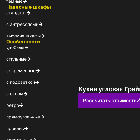
темные
Навесные шкафы
стандарт
с антресолями
высокие шкафы
Особенности
удобные
стильные
современные
с подсветкой
Кухня угловая Грей
с окном
Рассчитать стоимость
ретро
Стойт
прямоугольные
прованс
Скачайте беспл
практичные