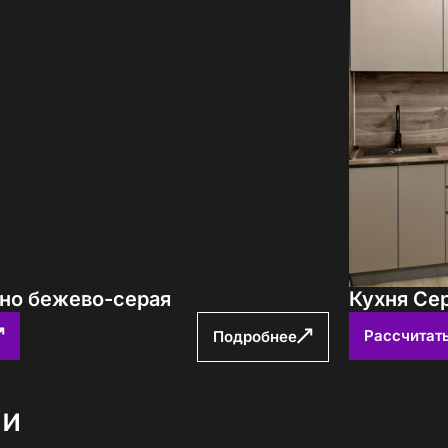
ано бежево-серая
Кухня Се
Рассчитат
Подробнее
ни