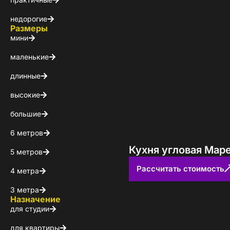
Каталог 
недорогие
популярн
Размеры
мини
Выберите куда 
маленькие
длинные
высокие
большие
6 метров
Кухня угловая Мар
5 метров
Рассчитать стоимость
Пол
4 метра
3 метра
Назначение
Я ознакомлен(а) 
для студии
на обработку ПДн
для квартиры