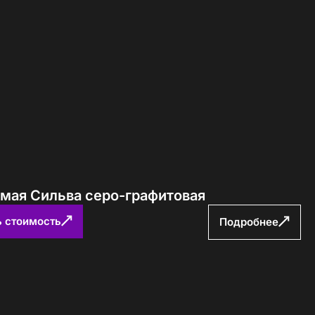
ямая Сильва серо-графитовая
ь стоимость
Подробнее