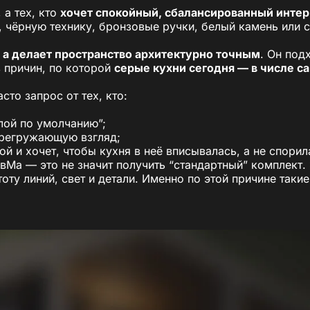
 а тех, кто
хочет спокойный, сбалансированный инте
, чёрную технику, бронзовые ручки, белый камень или с
, а делает пространство архитектурно точным
. Он под
з причин, по которой
серые кухни сегодня — в числе 
сто запрос от тех, кто:
елой по умолчанию”;
ерегружающую взгляд;
й и хочет, чтобы кухня в неё вписывалась, а не спорил
вМа — это не значит получить “стандартный” комплект.
тоту линий, свет и детали. Именно по этой причине таки
жно раскрыть по-разному: от мягкого жемчужного до п
ет, а
настроение, которое останется с вами надолго
.
ют оттенки серого в кухнях
вда — но только если он
точно подобран под простран