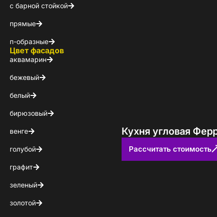
с барной стойкой
КОНТАКТЫ
прямые
БЛОГ
п-образные
Цвет фасадов
аквамарин
бежевый
белый
бирюзовый
Кухня угловая Фер
венге
Рассчитать стоимость
голубой
графит
зеленый
золотой