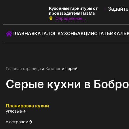
Кухонные гарнитуры от
Задайте
производителя ПавМа
Определение...
Звоните:
с 09:00 до 21:00
ГЛАВНАЯ
КАТАЛОГ КУХОНЬ
АКЦИИ
СТАТЬИ
КАЛЬ
+7 (919) 177-01-01
Заказать звонок
ГЛАВНАЯ
Главная страница
»
Каталог
»
серый
КАТАЛОГ КУХОНЬ
Серые кухни в Бобро
КАЛЬКУЛЯТОР КУХНИ
АКЦИИ
Планировка кухни
угловые
О КОМПАНИИ
с островом