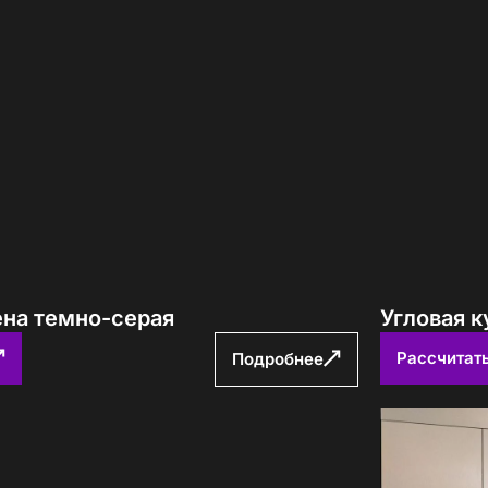
авторских кухонь ПавМа,
ых в 2026 году
Вам выслать?
ена темно-серая
Угловая к
Рассчитат
Подробнее
учить файл сейчас
с
политикой обработки ПДн
и даю
согласие