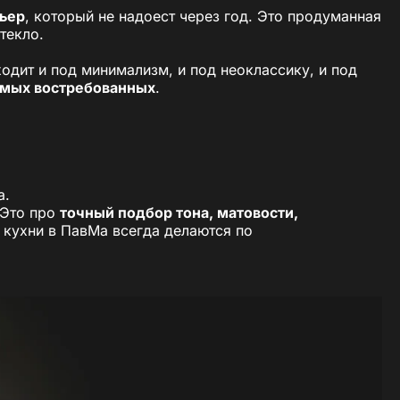
рьер
, который не надоест через год. Это продуманная
текло.
ходит и под минимализм, и под неоклассику, и под
самых востребованных
.
а.
 Это про
точный подбор тона, матовости,
е кухни в ПавМа всегда делаются по
очти графитового. И когда вы заказываете такую
ство, освещение и окружение
. В реальности серый