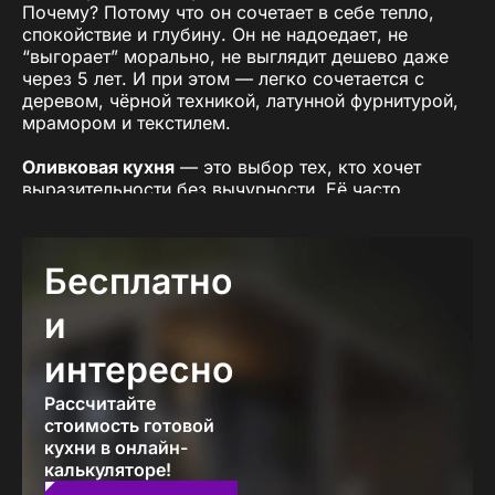
Почему? Потому что он сочетает в себе тепло,
спокойствие и глубину. Он не надоедает, не
“выгорает” морально, не выглядит дешево даже
через 5 лет. И при этом — легко сочетается с
деревом, чёрной техникой, латунной фурнитурой,
мрамором и текстилем.
Оливковая кухня
— это выбор тех, кто хочет
выразительности без вычурности. Её часто
заказывают семьи, где кухня — это не просто зона
готовки, а полноценное жилое пространство. Её
выбирают те, кто устал от белого глянца, но не
Бесплатно
готов к радикальному чёрному или синему.
и
Заказать оливковую кухню в Боброве в ПавМа
—
значит получить интерьер, в котором
интересно
действительно хочется находиться.
Купить кухню в оливковом цвете в Боброве
под
Рассчитайте
заказ в ПавМа— это значит учесть всё: от
стоимость готовой
освещения до текстуры фартука.
кухни в онлайн-
калькуляторе!
Но чтобы этот цвет “раскрылся” и не утомил через