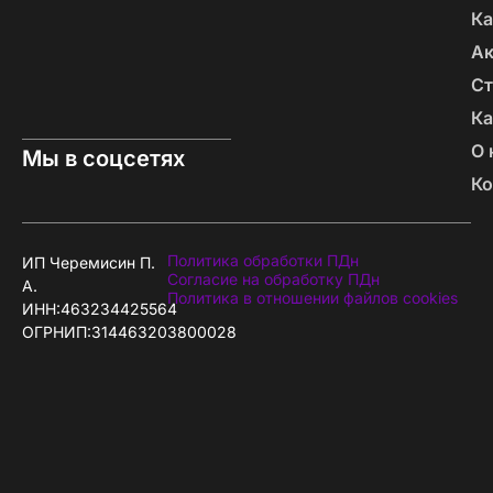
Ка
А
Ст
Ка
О 
Мы в соцсетях
Ко
Политика обработки ПДн
ИП Черемисин П.
Согласие на обработку ПДн
А.
Политика в отношении файлов cookies
ИНН:463234425564
ОГРНИП:314463203800028