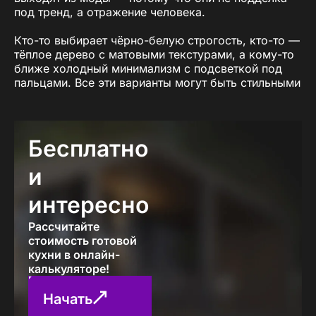
под тренд, а отражение человека.
Кто-то выбирает чёрно-белую строгость, кто-то —
тёплое дерево с матовыми текстурами, а кому-то
ближе холодный минимализм с подсветкой под
пальцами. Все эти варианты могут быть стильными
— вопрос в том, как их собрать в единое целое, а
не просто скопировать чужое фото. И здесь
начинается настоящее проектирование — не по
шаблону, а по сути.
Бесплатно
Многие, начав ремонт, вводят в поиске:
купить
и
стильную кухню
в Апшеронске
. Или, что ещё
логичнее —
заказать стильную кухню
. Почему?
интересно
Потому что «готовые» решения не учитывают, как
именно вы готовите, в какое время падает свет,
Рассчитайте
где у вас стоит кофемашина или нужно ли прятать
стоимость готовой
микроволновку.
кухни в онлайн-
калькуляторе!
Стильная кухня на заказ
— это не дорого. Это
точно. Это просто. Вы сами выбираете: глянец или
Начать
мат, ручки или пуш-открывание, открытую зону