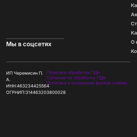
Ка
А
Ст
Ка
О 
Мы в соцсетях
Ко
Политика обработки ПДн
ИП Черемисин П.
Согласие на обработку ПДн
А.
Политика в отношении файлов cookies
ИНН:463234425564
ОГРНИП:314463203800028